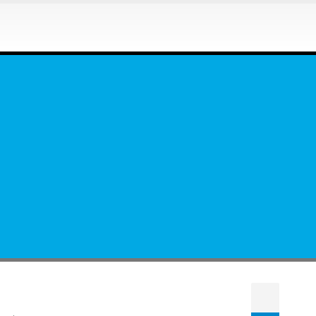
Author - wuhuan
Epu
LATEST NEWS
20